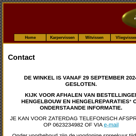
Home
Karpervissen
Witvissen
Vliegvisse
Contact
DE WINKEL IS VANAF 29 SEPTEMBER 202
GESLOTEN.
KIJK VOOR AFHALEN VAN BESTELLINGE
HENGELBOUW EN HENGELREPARATIES
*
O
ONDERSTAANDE INFORMATIE.
JE KAN VOOR ZATERDAG TELEFONISCH AFSP
OP 0623234982 OF VIA
e-mail
Onder voorbehoud zijn de voorlopige spreekuur tij