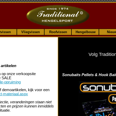
tvissen
Vliegvissen
Roofvissen
Hengelbouw
Nieu
Volg Traditio
artikelen
n op onze verkoopsite
Sonubaits Pellets & Hook Bai
le SALE
ale-opruiming
f demoartikelen, kijk voor een
kt-materiaal.aspx
lectie, veranderingen staan niet
ucten en prijzen kunnen inmiddels
tuatie.