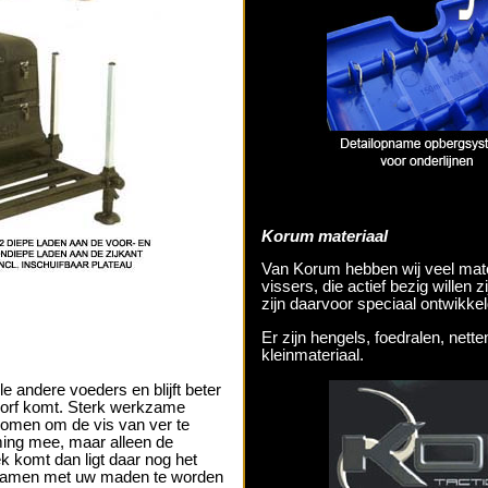
Korum materiaal
Van Korum hebben wij veel mate
vissers, die actief bezig willen
zijn daarvoor speciaal ontwikkel
Er zijn hengels, foedralen, nett
kleinmateriaal.
e andere voeders en blijft beter
 korf komt. Sterk werkzame
omen om de vis van ver te
ming mee, maar alleen de
ek komt dan ligt daar nog het
s samen met uw maden te worden