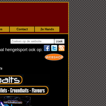
ws
Contact
2e Hands
nal hengelsport ook op:
ts